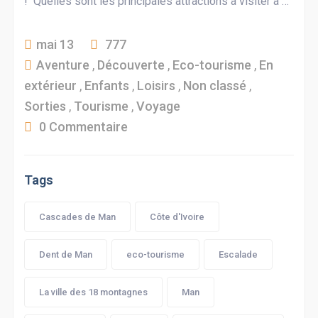
! Quelles sont les principales attractions à visiter à …
mai 13
777
Aventure
,
Découverte
,
Eco-tourisme
,
En
extérieur
,
Enfants
,
Loisirs
,
Non classé
,
Sorties
,
Tourisme
,
Voyage
0 Commentaire
Tags
Cascades de Man
Côte d'Ivoire
Dent de Man
eco-tourisme
Escalade
La ville des 18 montagnes
Man