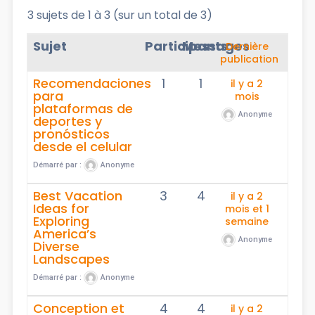
3 sujets de 1 à 3 (sur un total de 3)
Sujet
Participants
Messages
Dernière
publication
Recomendaciones
1
1
il y a 2
para
mois
plataformas de
Anonyme
deportes y
pronósticos
desde el celular
Démarré par :
Anonyme
Best Vacation
3
4
il y a 2
Ideas for
mois et 1
Exploring
semaine
America’s
Anonyme
Diverse
Landscapes
Démarré par :
Anonyme
Conception et
4
4
il y a 2