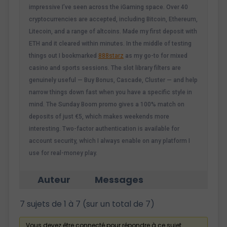
impressive I’ve seen across the iGaming space. Over 40
cryptocurrencies are accepted, including Bitcoin, Ethereum,
Litecoin, and a range of altcoins. Made my first deposit with
ETH and it cleared within minutes. In the middle of testing
things out I bookmarked
888starz
as my go-to for mixed
casino and sports sessions. The slot library filters are
genuinely useful — Buy Bonus, Cascade, Cluster — and help
narrow things down fast when you have a specific style in
mind. The Sunday Boom promo gives a 100% match on
deposits of just €5, which makes weekends more
interesting. Two-factor authentication is available for
account security, which I always enable on any platform I
use for real-money play.
Auteur
Messages
7 sujets de 1 à 7 (sur un total de 7)
Vous devez être connecté pour répondre à ce sujet.