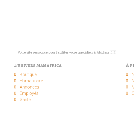
Votre site ressource pour faciliter votre quotidien à Abidjan 🇨🇮
L'univers Mamafrica
À p
Boutique
N
Humanitaire
N
Annonces
M
Employés
C
Santé
Sui