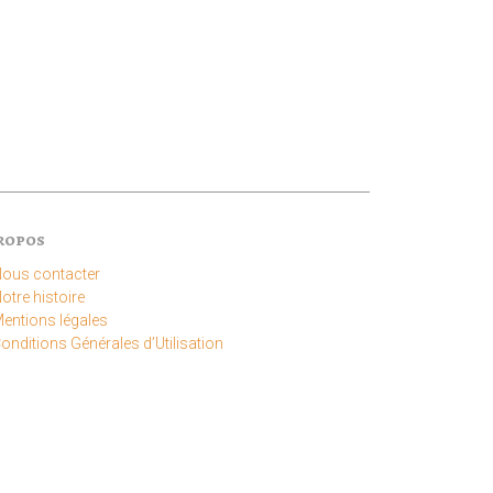
ropos
ous contacter
otre histoire
entions légales
onditions Générales d’Utilisation
vez-nous