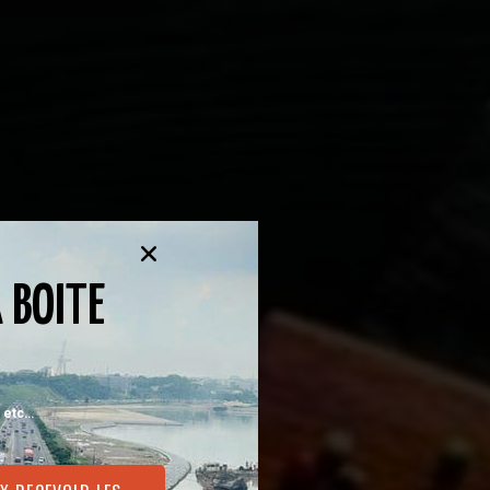
ty
 BOITE
, etc…