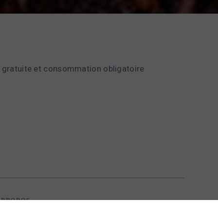
e gratuite et consommation obligatoire
 propos
Nous contacter