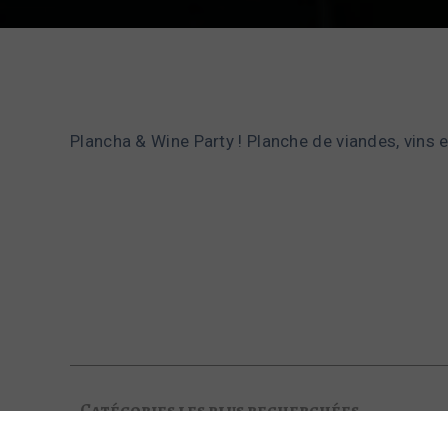
Plancha & Wine Party ! Planche de viandes, vins
Catégories les plus recherchées
Activités pour les enfants​