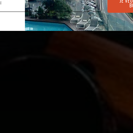
JE VE
B