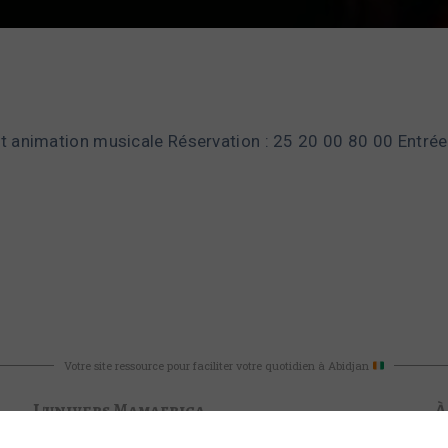
 et animation musicale Réservation : 25 20 00 80 00 Entré
Votre site ressource pour faciliter votre quotidien à Abidjan
L'univers Mamafrica
À
Boutique