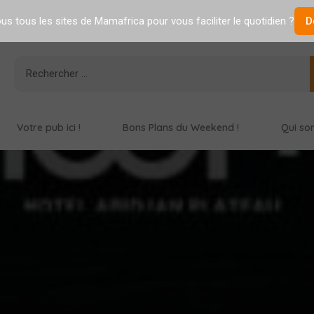
s tous les sites de Mamafrica pour vous faciliter le quotidien ?
D
Votre pub ici !
Bons Plans du Weekend !
Qui so